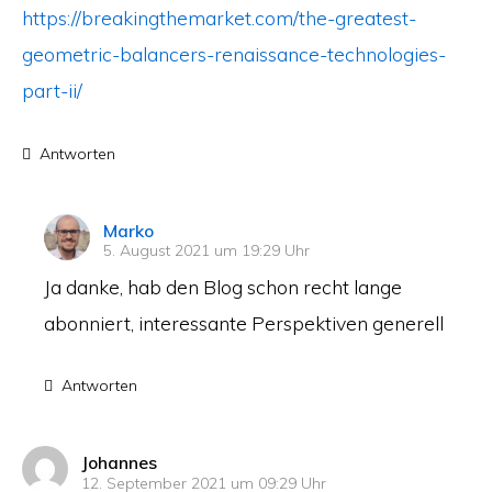
https://breakingthemarket.com/the-greatest-
geometric-balancers-renaissance-technologies-
part-ii/
Antworten
sagt:
Marko
5. August 2021 um 19:29 Uhr
Ja danke, hab den Blog schon recht lange
abonniert, interessante Perspektiven generell
Antworten
sagt:
Johannes
12. September 2021 um 09:29 Uhr