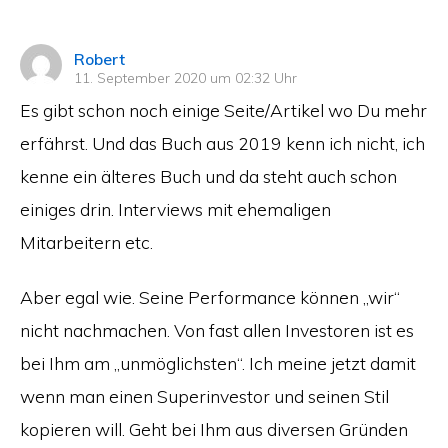
sagt:
Robert
11. September 2020 um 02:32 Uhr
Es gibt schon noch einige Seite/Artikel wo Du mehr
erfährst. Und das Buch aus 2019 kenn ich nicht, ich
kenne ein älteres Buch und da steht auch schon
einiges drin. Interviews mit ehemaligen
Mitarbeitern etc.
Aber egal wie. Seine Performance können „wir“
nicht nachmachen. Von fast allen Investoren ist es
bei Ihm am „unmöglichsten“. Ich meine jetzt damit
wenn man einen Superinvestor und seinen Stil
kopieren will. Geht bei Ihm aus diversen Gründen