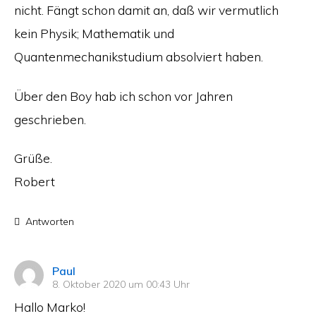
nicht. Fängt schon damit an, daß wir vermutlich
kein Physik; Mathematik und
Quantenmechanikstudium absolviert haben.
Über den Boy hab ich schon vor Jahren
geschrieben.
Grüße.
Robert
Antworten
sagt:
Paul
8. Oktober 2020 um 00:43 Uhr
Hallo Marko!