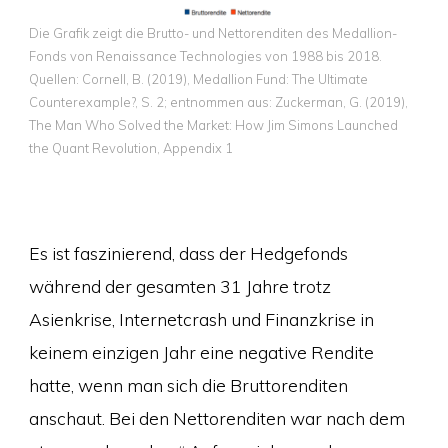
Die Grafik zeigt die Brutto- und Nettorenditen des Medallion-
Fonds von Renaissance Technologies von 1988 bis 2018.
Quellen: Cornell, B. (2019), Medallion Fund: The Ultimate
Counterexample?, S. 2; entnommen aus: Zuckerman, G. (2019),
The Man Who Solved the Market: How Jim Simons Launched
the Quant Revolution, Appendix 1
Es ist faszinierend, dass der Hedgefonds
während der gesamten 31 Jahre trotz
Asienkrise, Internetcrash und Finanzkrise in
keinem einzigen Jahr eine negative Rendite
hatte, wenn man sich die Bruttorenditen
anschaut. Bei den Nettorenditen war nach dem